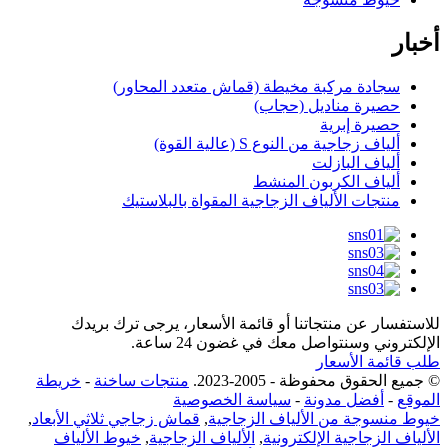
أخبار
سجادة مركبة مخيطة (قماش متعدد المحاور)
حصيرة مناديل (حجاب)
حصيرة إبرية
ألياف زجاجية من النوع S (عالية القوة)
ألياف البازلت
ألياف الكربون المنشط
منتجات الألياف الزجاجية المقواة بالبلاستيك
للاستفسار عن منتجاتنا أو قائمة الأسعار، يرجى ترك بريدك
الإلكتروني وسنتواصل معك في غضون 24 ساعة.
طلب قائمة الأسعار
© جميع الحقوق محفوظة - 2005-2023.
منتجات ساخنة
-
خريطة
الموقع
-
أفضل مدونة
-
سياسة الخصوصية
خيوط منسوجة من الألياف الزجاجية
,
قماش زجاجي ثلاثي الأبعاد
,
الألياف الزجاجية الإلكترونية
,
الألياف الزجاجية
,
خيوط الألياف