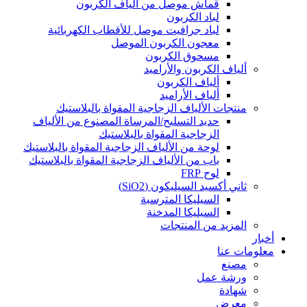
قماش موصل من ألياف الكربون
لباد الكربون
لباد جرافيت موصل للأقطاب الكهربائية
معجون الكربون الموصل
مسحوق الكربون
ألياف الكربون والأراميد
ألياف الكربون
ألياف الأراميد
منتجات الألياف الزجاجية المقواة بالبلاستيك
حديد التسليح/المرساة المصنوع من الألياف
الزجاجية المقواة بالبلاستيك
لوحة من الألياف الزجاجية المقواة بالبلاستيك
باب من الألياف الزجاجية المقواة بالبلاستيك
لوح FRP
ثاني أكسيد السيليكون (SiO2)
السيليكا المترسبة
السيليكا المدخنة
المزيد من المنتجات
أخبار
معلومات عنا
مصنع
ورشة عمل
شهادة
معرض