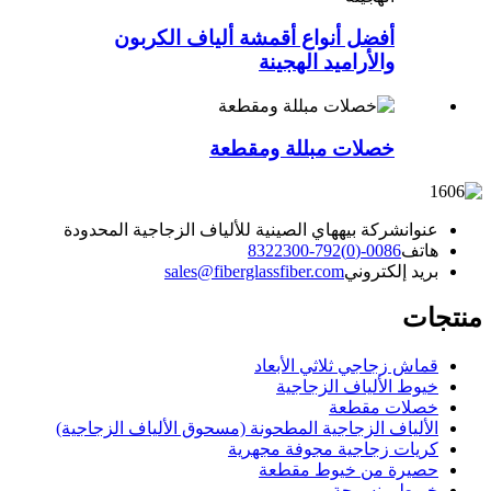
أفضل أنواع أقمشة ألياف الكربون
والأراميد الهجينة
خصلات مبللة ومقطعة
عنوان
شركة بيههاي الصينية للألياف الزجاجية المحدودة
هاتف
0086-(0)792-8322300
بريد إلكتروني
sales@fiberglassfiber.com
منتجات
قماش زجاجي ثلاثي الأبعاد
خيوط الألياف الزجاجية
خصلات مقطعة
الألياف الزجاجية المطحونة (مسحوق الألياف الزجاجية)
كريات زجاجية مجوفة مجهرية
حصيرة من خيوط مقطعة
خيوط منسوجة