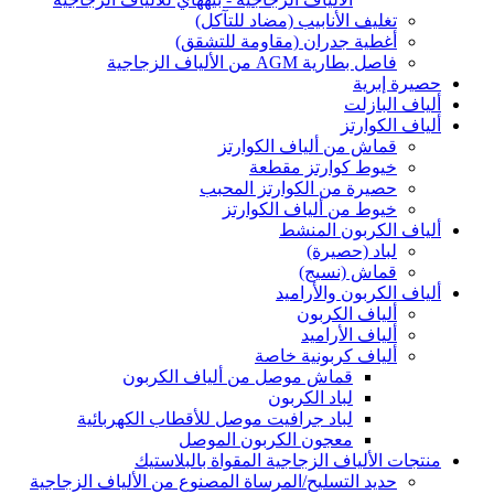
تغليف الأنابيب (مضاد للتآكل)
أغطية جدران (مقاومة للتشقق)
فاصل بطارية AGM من الألياف الزجاجية
حصيرة إبرية
ألياف البازلت
ألياف الكوارتز
قماش من ألياف الكوارتز
خيوط كوارتز مقطعة
حصيرة من الكوارتز المحبب
خيوط من ألياف الكوارتز
ألياف الكربون المنشط
لباد (حصيرة)
قماش (نسيج)
ألياف الكربون والأراميد
ألياف الكربون
ألياف الأراميد
ألياف كربونية خاصة
قماش موصل من ألياف الكربون
لباد الكربون
لباد جرافيت موصل للأقطاب الكهربائية
معجون الكربون الموصل
منتجات الألياف الزجاجية المقواة بالبلاستيك
حديد التسليح/المرساة المصنوع من الألياف الزجاجية