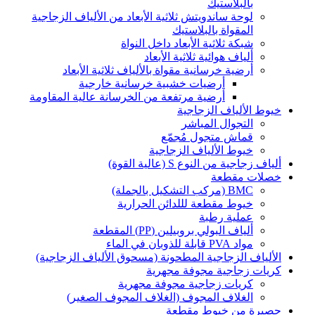
بالبلاستيك
لوحة ساندويتش ثلاثية الأبعاد من الألياف الزجاجية
المقواة بالبلاستيك
شبكة ثلاثية الأبعاد داخل النواة
ألياف هوائية ثلاثية الأبعاد
أرضية خرسانية مقواة بالألياف ثلاثية الأبعاد
أرضيات خشبية خرسانية خارجية
أرضية مرتفعة من الخرسانة عالية المقاومة
خيوط الألياف الزجاجية
التجوال المباشر
قماش متجول مُجمّع
خيوط الألياف الزجاجية
ألياف زجاجية من النوع S (عالية القوة)
خصلات مقطعة
BMC (مركب التشكيل بالجملة)
خيوط مقطعة لللدائن الحرارية
عملية رطبة
ألياف البولي بروبيلين (PP) المقطعة
مواد PVA قابلة للذوبان في الماء
الألياف الزجاجية المطحونة (مسحوق الألياف الزجاجية)
كريات زجاجية مجوفة مجهرية
كريات زجاجية مجوفة مجهرية
الغلاف المجوف (الغلاف المجوف الصغير)
حصيرة من خيوط مقطعة