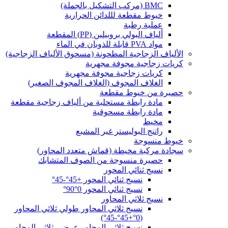
BMC (مركب التشكيل بالجملة)
خيوط مقطعة لللدائن الحرارية
عملية رطبة
ألياف البولي بروبيلين (PP) المقطعة
مواد PVA قابلة للذوبان في الماء
الألياف الزجاجية المطحونة (مسحوق الألياف الزجاجية)
كريات زجاجية مجوفة مجهرية
كريات زجاجية مجوفة مجهرية
الغلاف المجوف (الغلاف المجوف الصغير)
حصيرة من خيوط مقطعة
مادة رابطة مستحلبة من ألياف زجاجية مقطعة
مادة رابطة مسحوقية
مخيط
راتنج البوليستر غير المشبع
خيوط منسوجة
سجادة مركبة مخيطة (قماش متعدد المحاور)
حصيرة منسوجة من الصوف المتشابك
نسيج ثنائي المحور
نسيج ثنائي المحور +45°-45°
نسيج ثنائي المحور 0°90°
نسيج ثلاثي المحاور
نسيج ثلاثي المحاور طولي ثلاثي المحاور
(0°+45°-45°)
نسيج ثلاثي المحاور عرضي ثلاثي المحاور