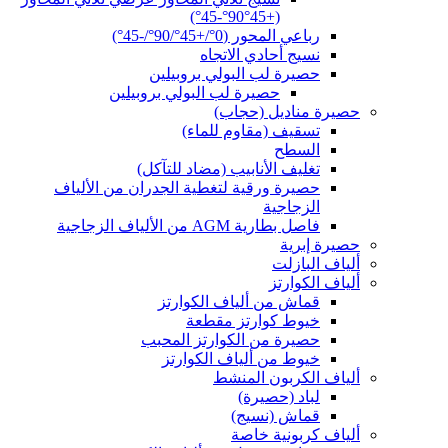
(+45°90°-45°)
رباعي المحور (0°/+45°/90°/-45°)
نسيج أحادي الاتجاه
حصيرة لب البولي بروبيلين
حصيرة لب البولي بروبيلين
حصيرة مناديل (حجاب)
تسقيف (مقاوم للماء)
السطح
تغليف الأنابيب (مضاد للتآكل)
حصيرة ورقية لتغطية الجدران من الألياف
الزجاجية
فاصل بطارية AGM من الألياف الزجاجية
حصيرة إبرية
ألياف البازلت
ألياف الكوارتز
قماش من ألياف الكوارتز
خيوط كوارتز مقطعة
حصيرة من الكوارتز المحبب
خيوط من ألياف الكوارتز
ألياف الكربون المنشط
لباد (حصيرة)
قماش (نسيج)
ألياف كربونية خاصة