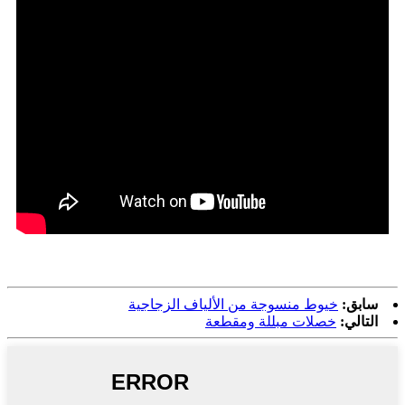
سابق:
خيوط منسوجة من الألياف الزجاجية
التالي:
خصلات مبللة ومقطعة