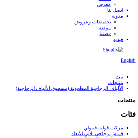
معرض
اتصل بنا
مدونة
تخفيضات وعروض
موضة
قصتنا
فيديو
English
بيت
منتجات
الألياف الزجاجية المطحونة (مسحوق الألياف الزجاجية)
منتجات
فئات
مركب قولبة فينولي
قماش زجاجي ثلاثي الأبعاد