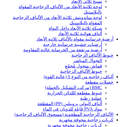
نسيج ثلاثي الأبعاد
لوحة ثلاثية الأبعاد من الألياف الزجاجية المقواة
بالبلاستيك
لوحة ساندويتش ثلاثية الأبعاد من الألياف الزجاجية
المقواة بالبلاستيك
شبكة ثلاثية الأبعاد داخل النواة
ألياف هوائية ثلاثية الأبعاد
أرضية خرسانية مقواة بالألياف ثلاثية الأبعاد
أرضيات خشبية خرسانية خارجية
أرضية مرتفعة من الخرسانة عالية المقاومة
خيوط الألياف الزجاجية
التجوال المباشر
قماش متجول مُجمّع
خيوط الألياف الزجاجية
ألياف زجاجية من النوع S (عالية القوة)
خصلات مقطعة
BMC (مركب التشكيل بالجملة)
خيوط مقطعة لللدائن الحرارية
عملية رطبة
ألياف البولي بروبيلين (PP) المقطعة
مواد PVA قابلة للذوبان في الماء
الألياف الزجاجية المطحونة (مسحوق الألياف الزجاجية)
كريات زجاجية مجوفة مجهرية
كريات زجاجية مجوفة مجهرية