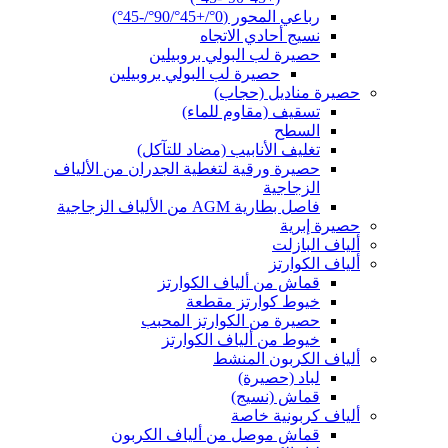
رباعي المحور (0°/+45°/90°/-45°)
نسيج أحادي الاتجاه
حصيرة لب البولي بروبيلين
حصيرة لب البولي بروبيلين
حصيرة مناديل (حجاب)
تسقيف (مقاوم للماء)
السطح
تغليف الأنابيب (مضاد للتآكل)
حصيرة ورقية لتغطية الجدران من الألياف
الزجاجية
فاصل بطارية AGM من الألياف الزجاجية
حصيرة إبرية
ألياف البازلت
ألياف الكوارتز
قماش من ألياف الكوارتز
خيوط كوارتز مقطعة
حصيرة من الكوارتز المحبب
خيوط من ألياف الكوارتز
ألياف الكربون المنشط
لباد (حصيرة)
قماش (نسيج)
ألياف كربونية خاصة
قماش موصل من ألياف الكربون