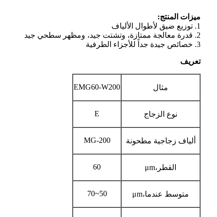
ميزات المنتج:
1. توزيع ضيق لأطوال الألياف
2. قدرة معالجة ممتازة، وتشتت جيد، ومظهر سطحي جيد
3. خصائص جيدة جداً للأجزاء الطرفية
تعريف
EMG60-W200
مثال
E
نوع الزجاج
MG-200
ألياف زجاجية مطحونة
60
القطر
،μ
m
50~70
متوسط ​​عندما
،μ
m