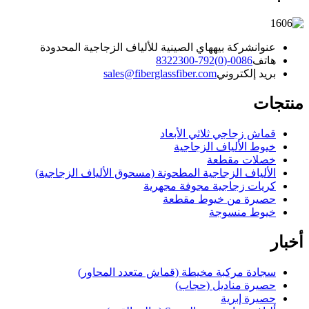
عنوان
شركة بيههاي الصينية للألياف الزجاجية المحدودة
هاتف
0086-(0)792-8322300
بريد إلكتروني
sales@fiberglassfiber.com
منتجات
قماش زجاجي ثلاثي الأبعاد
خيوط الألياف الزجاجية
خصلات مقطعة
الألياف الزجاجية المطحونة (مسحوق الألياف الزجاجية)
كريات زجاجية مجوفة مجهرية
حصيرة من خيوط مقطعة
خيوط منسوجة
أخبار
سجادة مركبة مخيطة (قماش متعدد المحاور)
حصيرة مناديل (حجاب)
حصيرة إبرية