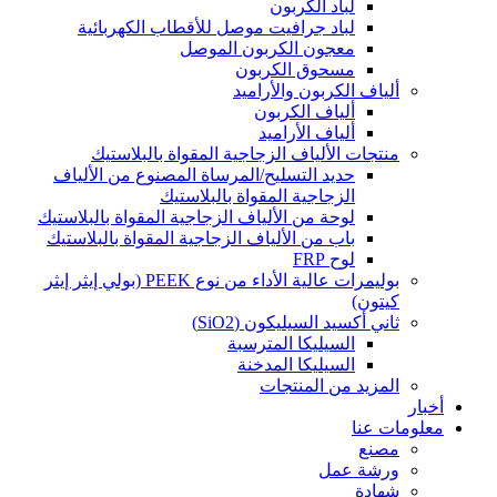
لباد الكربون
لباد جرافيت موصل للأقطاب الكهربائية
معجون الكربون الموصل
مسحوق الكربون
ألياف الكربون والأراميد
ألياف الكربون
ألياف الأراميد
منتجات الألياف الزجاجية المقواة بالبلاستيك
حديد التسليح/المرساة المصنوع من الألياف
الزجاجية المقواة بالبلاستيك
لوحة من الألياف الزجاجية المقواة بالبلاستيك
باب من الألياف الزجاجية المقواة بالبلاستيك
لوح FRP
بوليمرات عالية الأداء من نوع PEEK (بولي إيثر إيثر
كيتون)
ثاني أكسيد السيليكون (SiO2)
السيليكا المترسبة
السيليكا المدخنة
المزيد من المنتجات
أخبار
معلومات عنا
مصنع
ورشة عمل
شهادة