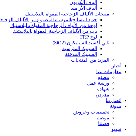
ألياف الكربون
ألياف الأراميد
منتجات الألياف الزجاجية المقواة بالبلاستيك
حديد التسليح/المرساة المصنوع من الألياف الزجاجية
لوحة من الألياف الزجاجية المقواة بالبلاستيك
باب من الألياف الزجاجية المقواة بالبلاستيك
لوح FRP
ثاني أكسيد السيليكون (SiO2)
السيليكا المترسبة
السيليكا المدخنة
المزيد من المنتجات
أخبار
معلومات عنا
مصنع
ورشة عمل
شهادة
معرض
اتصل بنا
مدونة
تخفيضات وعروض
موضة
قصتنا
فيديو