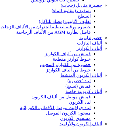
حصيرة مناديل (حجاب)
تسقيف (مقاوم للماء)
السطح
تغليف الأنابيب (مضاد للتآكل)
حصيرة ورقية لتغطية الجدران من الألياف الزجاجية
فاصل بطارية AGM من الألياف الزجاجية
حصيرة إبرية
ألياف البازلت
ألياف الكوارتز
قماش من ألياف الكوارتز
خيوط كوارتز مقطعة
حصيرة من الكوارتز المحبب
خيوط من ألياف الكوارتز
ألياف الكربون المنشط
لباد (حصيرة)
قماش (نسيج)
ألياف كربونية خاصة
قماش موصل من ألياف الكربون
لباد الكربون
لباد جرافيت موصل للأقطاب الكهربائية
معجون الكربون الموصل
مسحوق الكربون
ألياف الكربون والأراميد