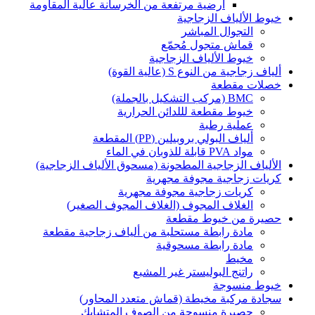
أرضية مرتفعة من الخرسانة عالية المقاومة
خيوط الألياف الزجاجية
التجوال المباشر
قماش متجول مُجمّع
خيوط الألياف الزجاجية
ألياف زجاجية من النوع S (عالية القوة)
خصلات مقطعة
BMC (مركب التشكيل بالجملة)
خيوط مقطعة لللدائن الحرارية
عملية رطبة
ألياف البولي بروبيلين (PP) المقطعة
مواد PVA قابلة للذوبان في الماء
الألياف الزجاجية المطحونة (مسحوق الألياف الزجاجية)
كريات زجاجية مجوفة مجهرية
كريات زجاجية مجوفة مجهرية
الغلاف المجوف (الغلاف المجوف الصغير)
حصيرة من خيوط مقطعة
مادة رابطة مستحلبة من ألياف زجاجية مقطعة
مادة رابطة مسحوقية
مخيط
راتنج البوليستر غير المشبع
خيوط منسوجة
سجادة مركبة مخيطة (قماش متعدد المحاور)
حصيرة منسوجة من الصوف المتشابك