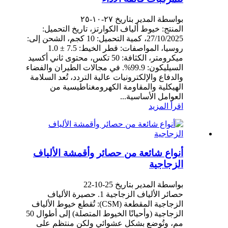
بواسطة المدير بتاريخ ٢٧-١٠-٢٥
المنتج: خيوط ألياف الكوارتز، تاريخ التحميل:
27/10/2025، كمية التحميل: 10 كجم، الشحن إلى:
روسيا، المواصفات: قطر الخيط: 7.5 ± 1.0
ميكرومتر، الكثافة: 50 تكس، محتوى ثاني أكسيد
السيليكون: 99.9%. في مجالات الطيران والفضاء
والدفاع والإلكترونيات عالية التردد، تُعد السلامة
الهيكلية والمقاومة الكهرومغناطيسية من
العوامل الأساسية...
اقرأ المزيد
أنواع شائعة من حصائر وأقمشة الألياف
الزجاجية
بواسطة المدير بتاريخ 25-10-22
حصائر الألياف الزجاجية 1. حصيرة الألياف
الزجاجية المقطعة (CSM): تُقطع خيوط الألياف
الزجاجية (وأحيانًا الخيوط المتصلة) إلى أطوال 50
مم، وتُوضع بشكل عشوائي ولكن منتظم على