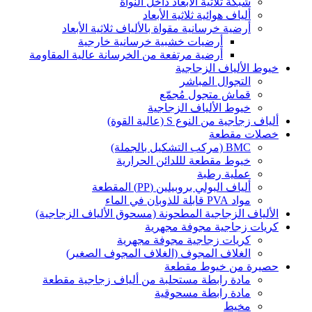
شبكة ثلاثية الأبعاد داخل النواة
ألياف هوائية ثلاثية الأبعاد
أرضية خرسانية مقواة بالألياف ثلاثية الأبعاد
أرضيات خشبية خرسانية خارجية
أرضية مرتفعة من الخرسانة عالية المقاومة
خيوط الألياف الزجاجية
التجوال المباشر
قماش متجول مُجمّع
خيوط الألياف الزجاجية
ألياف زجاجية من النوع S (عالية القوة)
خصلات مقطعة
BMC (مركب التشكيل بالجملة)
خيوط مقطعة لللدائن الحرارية
عملية رطبة
ألياف البولي بروبيلين (PP) المقطعة
مواد PVA قابلة للذوبان في الماء
الألياف الزجاجية المطحونة (مسحوق الألياف الزجاجية)
كريات زجاجية مجوفة مجهرية
كريات زجاجية مجوفة مجهرية
الغلاف المجوف (الغلاف المجوف الصغير)
حصيرة من خيوط مقطعة
مادة رابطة مستحلبة من ألياف زجاجية مقطعة
مادة رابطة مسحوقية
مخيط