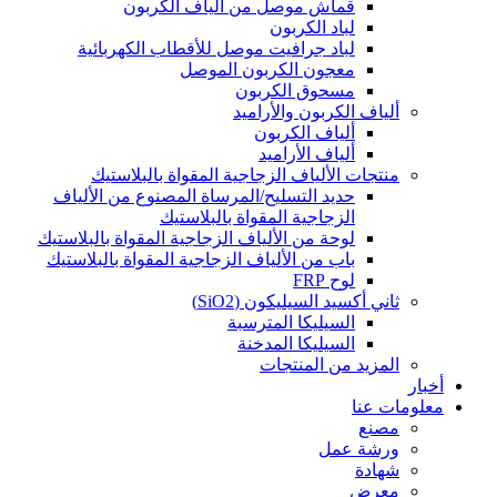
قماش موصل من ألياف الكربون
لباد الكربون
لباد جرافيت موصل للأقطاب الكهربائية
معجون الكربون الموصل
مسحوق الكربون
ألياف الكربون والأراميد
ألياف الكربون
ألياف الأراميد
منتجات الألياف الزجاجية المقواة بالبلاستيك
حديد التسليح/المرساة المصنوع من الألياف
الزجاجية المقواة بالبلاستيك
لوحة من الألياف الزجاجية المقواة بالبلاستيك
باب من الألياف الزجاجية المقواة بالبلاستيك
لوح FRP
ثاني أكسيد السيليكون (SiO2)
السيليكا المترسبة
السيليكا المدخنة
المزيد من المنتجات
أخبار
معلومات عنا
مصنع
ورشة عمل
شهادة
معرض