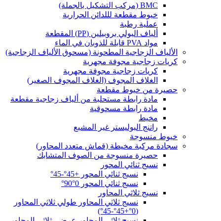
BMC (مركب التشكيل بالجملة)
خيوط مقطعة لللدائن الحرارية
عملية رطبة
ألياف البولي بروبيلين (PP) المقطعة
مواد PVA قابلة للذوبان في الماء
الألياف الزجاجية المطحونة (مسحوق الألياف الزجاجية)
كريات زجاجية مجوفة مجهرية
كريات زجاجية مجوفة مجهرية
الغلاف المجوف (الغلاف المجوف الصغير)
حصيرة من خيوط مقطعة
مادة رابطة مستحلبة من ألياف زجاجية مقطعة
مادة رابطة مسحوقية
مخيط
راتنج البوليستر غير المشبع
خيوط منسوجة
سجادة مركبة مخيطة (قماش متعدد المحاور)
حصيرة منسوجة من الصوف المتشابك
نسيج ثنائي المحور
نسيج ثنائي المحور +45°-45°
نسيج ثنائي المحور 0°90°
نسيج ثلاثي المحاور
نسيج ثلاثي المحاور طولي ثلاثي المحاور
(0°+45°-45°)
نسيج ثلاثي المحاور عرضي ثلاثي المحاور