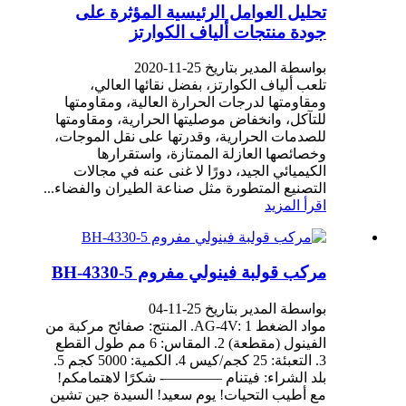
تحليل العوامل الرئيسية المؤثرة على
جودة منتجات ألياف الكوارتز
بواسطة المدير بتاريخ 25-11-2020
تلعب ألياف الكوارتز، بفضل نقائها العالي،
ومقاومتها لدرجات الحرارة العالية، ومقاومتها
للتآكل، وانخفاض موصليتها الحرارية، ومقاومتها
للصدمات الحرارية، وقدرتها على نقل الموجات،
وخصائصها العازلة الممتازة، واستقرارها
الكيميائي الجيد، دورًا لا غنى عنه في مجالات
التصنيع المتطورة مثل صناعة الطيران والفضاء...
اقرأ المزيد
مركب قولبة فينولي مفروم BH-4330-5
بواسطة المدير بتاريخ 25-11-04
مواد الضغط AG-4V: 1. المنتج: صفائح مركبة من
الفينول (مقطعة) 2. المقاس: 6 مم طول القطع
3. التعبئة: 25 كجم/كيس 4. الكمية: 5000 كجم 5.
بلد الشراء: فيتنام ————- شكرًا لاهتمامكم!
مع أطيب التحيات! يوم سعيد! السيدة جين تشين