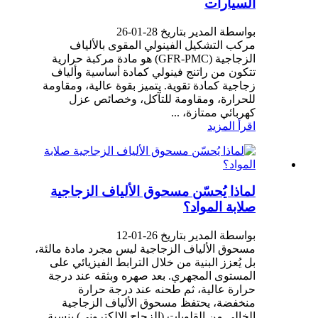
السيارات
بواسطة المدير بتاريخ 28-01-26
مركب التشكيل الفينولي المقوى بالألياف
الزجاجية (GFR-PMC) هو مادة مركبة حرارية
تتكون من راتنج فينولي كمادة أساسية وألياف
زجاجية كمادة تقوية. يتميز بقوة عالية، ومقاومة
للحرارة، ومقاومة للتآكل، وخصائص عزل
كهربائي ممتازة، ...
اقرأ المزيد
لماذا يُحسّن مسحوق الألياف الزجاجية
صلابة المواد؟
بواسطة المدير بتاريخ 26-01-12
مسحوق الألياف الزجاجية ليس مجرد مادة مالئة،
بل يُعزز البنية من خلال الترابط الفيزيائي على
المستوى المجهري. بعد صهره وبثقه عند درجة
حرارة عالية، ثم طحنه عند درجة حرارة
منخفضة، يحتفظ مسحوق الألياف الزجاجية
الخالي من القلويات (الزجاج الإلكتروني) بنسبة