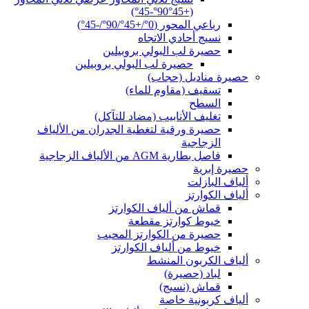
(+45°90°-45°)
رباعي المحور (0°/+45°/90°/-45°)
نسيج أحادي الاتجاه
حصيرة لب البولي بروبيلين
حصيرة لب البولي بروبيلين
حصيرة مناديل (حجاب)
تسقيف (مقاوم للماء)
السطح
تغليف الأنابيب (مضاد للتآكل)
حصيرة ورقية لتغطية الجدران من الألياف
الزجاجية
فاصل بطارية AGM من الألياف الزجاجية
حصيرة إبرية
ألياف البازلت
ألياف الكوارتز
قماش من ألياف الكوارتز
خيوط كوارتز مقطعة
حصيرة من الكوارتز المحبب
خيوط من ألياف الكوارتز
ألياف الكربون المنشط
لباد (حصيرة)
قماش (نسيج)
ألياف كربونية خاصة