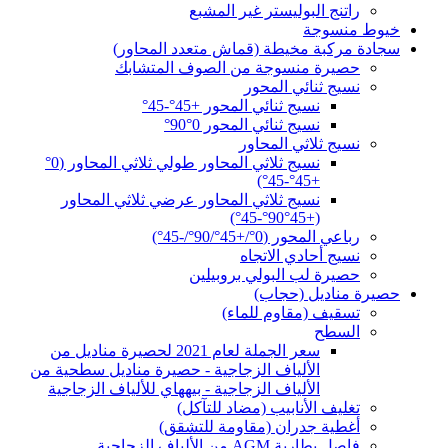
راتنج البوليستر غير المشبع
خيوط منسوجة
سجادة مركبة مخيطة (قماش متعدد المحاور)
حصيرة منسوجة من الصوف المتشابك
نسيج ثنائي المحور
نسيج ثنائي المحور +45°-45°
نسيج ثنائي المحور 0°90°
نسيج ثلاثي المحاور
نسيج ثلاثي المحاور طولي ثلاثي المحاور (0°
+45°-45°)
نسيج ثلاثي المحاور عرضي ثلاثي المحاور
(+45°90°-45°)
رباعي المحور (0°/+45°/90°/-45°)
نسيج أحادي الاتجاه
حصيرة لب البولي بروبيلين
حصيرة مناديل (حجاب)
تسقيف (مقاوم للماء)
السطح
سعر الجملة لعام 2021 لحصيرة مناديل من
الألياف الزجاجية - حصيرة مناديل سطحية من
الألياف الزجاجية - بيههاي للألياف الزجاجية
تغليف الأنابيب (مضاد للتآكل)
أغطية جدران (مقاومة للتشقق)
فاصل بطارية AGM من الألياف الزجاجية