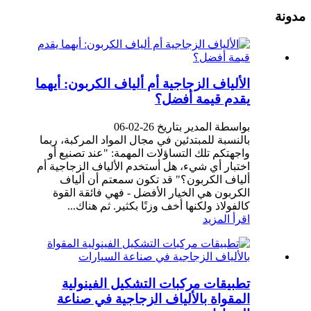
مدونة
الألياف الزجاجية أم ألياف الكربون: أيهما
يقدم قيمة أفضل؟
بواسطة المدير بتاريخ 26-02-06
بالنسبة للمبتدئين في مجال المواد المركبة، ربما
واجهتكم تلك التساؤلات المهمة: "عند تصنيع أو
اختبار أي شيء، هل أستخدم الألياف الزجاجية أم
ألياف الكربون؟" قد تكون سمعتم أن ألياف
الكربون هي الخيار الأفضل - فهي فائقة القوة
كالفولاذ ولكنها أخف وزنًا بكثير. ثم هناك...
اقرأ المزيد
تطبيقات مركبات التشكيل الفينولية
المقواة بالألياف الزجاجية في صناعة