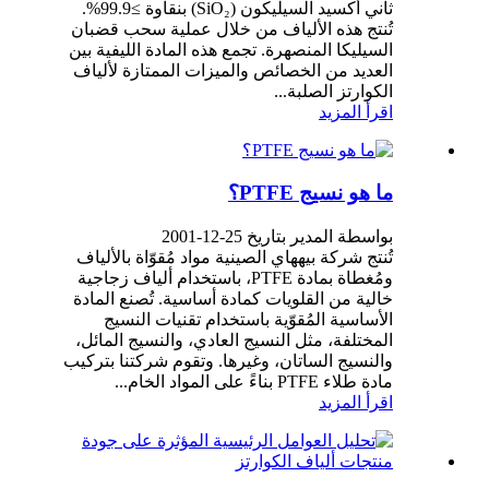
ثاني أكسيد السيليكون (SiO₂) بنقاوة ≥99.9%.
تُنتج هذه الألياف من خلال عملية سحب قضبان
السيليكا المنصهرة. تجمع هذه المادة الليفية بين
العديد من الخصائص والميزات الممتازة لألياف
الكوارتز الصلبة...
اقرأ المزيد
ما هو نسيج PTFE؟
بواسطة المدير بتاريخ 25-12-2001
تُنتج شركة بيههاي الصينية مواد مُقوّاة بالألياف
ومُغطاة بمادة PTFE، باستخدام ألياف زجاجية
خالية من القلويات كمادة أساسية. تُصنع المادة
الأساسية المُقوّية باستخدام تقنيات النسيج
المختلفة، مثل النسيج العادي، والنسيج المائل،
والنسيج الساتان، وغيرها. وتقوم شركتنا بتركيب
مادة طلاء PTFE بناءً على المواد الخام...
اقرأ المزيد