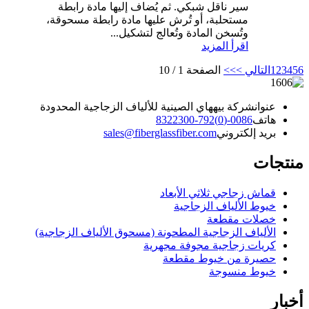
سير ناقل شبكي. ثم يُضاف إليها مادة رابطة
مستحلبة، أو تُرش عليها مادة رابطة مسحوقة،
وتُسخن المادة وتُعالج لتشكيل...
اقرأ المزيد
6
5
4
3
2
1
التالي >
>>
الصفحة 1 / 10
عنوان
شركة بيههاي الصينية للألياف الزجاجية المحدودة
هاتف
0086-(0)792-8322300
بريد إلكتروني
sales@fiberglassfiber.com
منتجات
قماش زجاجي ثلاثي الأبعاد
خيوط الألياف الزجاجية
خصلات مقطعة
الألياف الزجاجية المطحونة (مسحوق الألياف الزجاجية)
كريات زجاجية مجوفة مجهرية
حصيرة من خيوط مقطعة
خيوط منسوجة
أخبار