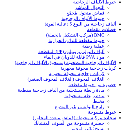
خيوط الألياف الزجاجية
التجوال المباشر
قماش متجول مُجمّع
خيوط الألياف الزجاجية
ألياف زجاجية من النوع S (عالية القوة)
خصلات مقطعة
BMC (مركب التشكيل بالجملة)
خيوط مقطعة لللدائن الحرارية
عملية رطبة
ألياف البولي بروبيلين (PP) المقطعة
مواد PVA قابلة للذوبان في الماء
الألياف الزجاجية المطحونة (مسحوق الألياف الزجاجية)
كريات زجاجية مجوفة مجهرية
كريات زجاجية مجوفة مجهرية
الغلاف المجوف (الغلاف المجوف الصغير)
حصيرة من خيوط مقطعة
مادة رابطة مستحلبة من ألياف زجاجية مقطعة
مادة رابطة مسحوقية
مخيط
راتنج البوليستر غير المشبع
خيوط منسوجة
سجادة مركبة مخيطة (قماش متعدد المحاور)
حصيرة منسوجة من الصوف المتشابك
نسيج ثنائي المحور