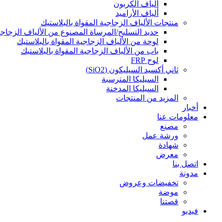
ألياف الكربون
ألياف الأراميد
منتجات الألياف الزجاجية المقواة بالبلاستيك
حديد التسليح/المرساة المصنوع من الألياف الزجاجية
لوحة من الألياف الزجاجية المقواة بالبلاستيك
باب من الألياف الزجاجية المقواة بالبلاستيك
لوح FRP
ثاني أكسيد السيليكون (SiO2)
السيليكا المترسبة
السيليكا المدخنة
المزيد من المنتجات
أخبار
معلومات عنا
مصنع
ورشة عمل
شهادة
معرض
اتصل بنا
مدونة
تخفيضات وعروض
موضة
قصتنا
فيديو