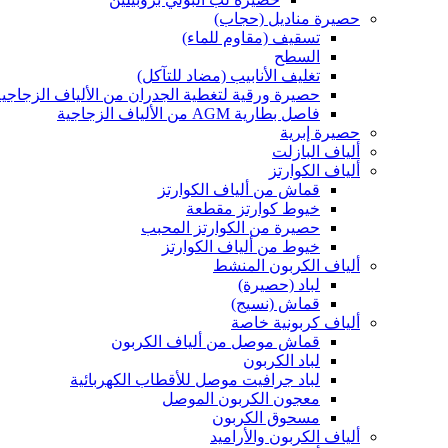
حصيرة مناديل (حجاب)
تسقيف (مقاوم للماء)
السطح
تغليف الأنابيب (مضاد للتآكل)
حصيرة ورقية لتغطية الجدران من الألياف الزجاجية
فاصل بطارية AGM من الألياف الزجاجية
حصيرة إبرية
ألياف البازلت
ألياف الكوارتز
قماش من ألياف الكوارتز
خيوط كوارتز مقطعة
حصيرة من الكوارتز المحبب
خيوط من ألياف الكوارتز
ألياف الكربون المنشط
لباد (حصيرة)
قماش (نسيج)
ألياف كربونية خاصة
قماش موصل من ألياف الكربون
لباد الكربون
لباد جرافيت موصل للأقطاب الكهربائية
معجون الكربون الموصل
مسحوق الكربون
ألياف الكربون والأراميد