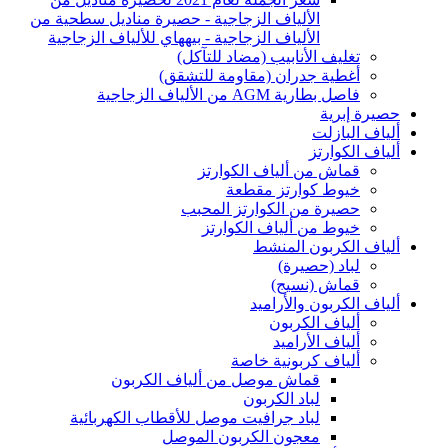
الألياف الزجاجية - حصيرة مناديل سطحية من
الألياف الزجاجية - بيههاي للألياف الزجاجية
تغليف الأنابيب (مضاد للتآكل)
أغطية جدران (مقاومة للتشقق)
فاصل بطارية AGM من الألياف الزجاجية
حصيرة إبرية
ألياف البازلت
ألياف الكوارتز
قماش من ألياف الكوارتز
خيوط كوارتز مقطعة
حصيرة من الكوارتز المحبب
خيوط من ألياف الكوارتز
ألياف الكربون المنشط
لباد (حصيرة)
قماش (نسيج)
ألياف الكربون والأراميد
ألياف الكربون
ألياف الأراميد
ألياف كربونية خاصة
قماش موصل من ألياف الكربون
لباد الكربون
لباد جرافيت موصل للأقطاب الكهربائية
معجون الكربون الموصل