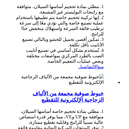
1. مطلي بمادة تحجيم أساسها السيلان، متوافقة
مع راتنجات البوليستر غير المشبعة.
2. إنها تركيبة تحجيم خاصة يتم تطبيقها باستخدام
عملية تصنيع خاصة والتي تؤدي معًا إلى سرعة
ترطيب فائقة السرعة واستهلاك منخفض جدًا
للراتنج.
3. تمكين أقصى تحميل للحشو وبالتالي تصنيع
الأنابيب بأقل تكلفة.
4. تُستخدم بشكل أساسي في تصنيع أنابيب
الصب بالطرد المركزي بمواصفات مختلفة
وبعض عمليات التعقيم الخاصة.
سؤال
التفاصيل
خيوط صوفية مجمعة من الألياف
الزجاجية الإلكترونية للتقطيع
1. مطلي بمادة تحجيم خاصة أساسها السيلان،
متوافقة مع UP وVE، مما يوفر قدرة امتصاص
عالية نسبياً للراتنج وقابلية تقطيع ممتازة،
2. توفر المنتجات المركبة النهائية مقاومة فائقة