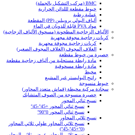
BMC (مركب التشكيل بالجملة)
خيوط مقطعة لللدائن الحرارية
عملية رطبة
ألياف البولي بروبيلين (PP) المقطعة
مواد PVA قابلة للذوبان في الماء
الألياف الزجاجية المطحونة (مسحوق الألياف الزجاجية)
كريات زجاجية مجوفة مجهرية
كريات زجاجية مجوفة مجهرية
الغلاف المجوف (الغلاف المجوف الصغير)
حصيرة من خيوط مقطعة
مادة رابطة مستحلبة من ألياف زجاجية مقطعة
مادة رابطة مسحوقية
مخيط
راتنج البوليستر غير المشبع
خيوط منسوجة
سجادة مركبة مخيطة (قماش متعدد المحاور)
حصيرة منسوجة من الصوف المتشابك
نسيج ثنائي المحور
نسيج ثنائي المحور +45°-45°
نسيج ثنائي المحور 0°90°
نسيج ثلاثي المحاور
نسيج ثلاثي المحاور طولي ثلاثي المحاور
(0°+45°-45°)
نسيج ثلاثي المحاور عرضي ثلاثي المحاور