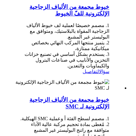
خيوط مجمعة من الألياف الزجاجية
الإلكترونية للفّ الخيوط
1. مصمم خصيصًا لعملية لف خيوط الألياف
الزجاجية المقواة بالبلاستيك، ومتوافق مع
البوليستر غير المشبع.
2. يتميز منتجها المركب النهائي بخصائص
ميكانيكية ممتازة،
3. يستخدم بشكل أساسي في تصنيع خزانات
التخزين والأنابيب في صناعات البترول
والكيماويات والتعدين.
سؤال
التفاصيل
خيوط مجمعة من الألياف الزجاجية
الإلكترونية لـ SMC
1. مصمم لسطح الفئة أ وعملية SMC الهيكلية.
2. مُغطى بمادة تحجيم مركبة عالية الأداء
متوافقة مع راتنج البوليستر غير المشبع
وراتنج فينيل إستر.