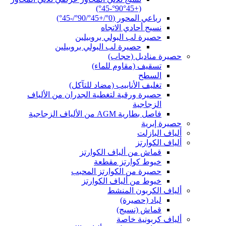
(+45°90°-45°)
رباعي المحور (0°/+45°/90°/-45°)
نسيج أحادي الاتجاه
حصيرة لب البولي بروبيلين
حصيرة لب البولي بروبيلين
حصيرة مناديل (حجاب)
تسقيف (مقاوم للماء)
السطح
تغليف الأنابيب (مضاد للتآكل)
حصيرة ورقية لتغطية الجدران من الألياف
الزجاجية
فاصل بطارية AGM من الألياف الزجاجية
حصيرة إبرية
ألياف البازلت
ألياف الكوارتز
قماش من ألياف الكوارتز
خيوط كوارتز مقطعة
حصيرة من الكوارتز المحبب
خيوط من ألياف الكوارتز
ألياف الكربون المنشط
لباد (حصيرة)
قماش (نسيج)
ألياف كربونية خاصة