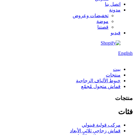
اتصل بنا
مدونة
تخفيضات وعروض
موضة
قصتنا
فيديو
English
بيت
منتجات
خيوط الألياف الزجاجية
قماش متجول مُجمّع
منتجات
فئات
مركب قولبة فينولي
قماش زجاجي ثلاثي الأبعاد