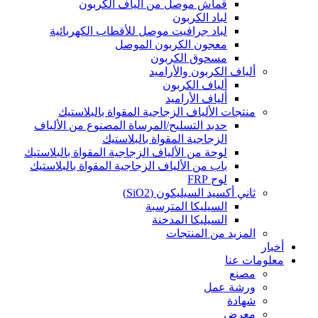
قماش موصل من ألياف الكربون
لباد الكربون
لباد جرافيت موصل للأقطاب الكهربائية
معجون الكربون الموصل
مسحوق الكربون
ألياف الكربون والأراميد
ألياف الكربون
ألياف الأراميد
منتجات الألياف الزجاجية المقواة بالبلاستيك
حديد التسليح/المرساة المصنوع من الألياف
الزجاجية المقواة بالبلاستيك
لوحة من الألياف الزجاجية المقواة بالبلاستيك
باب من الألياف الزجاجية المقواة بالبلاستيك
لوح FRP
ثاني أكسيد السيليكون (SiO2)
السيليكا المترسبة
السيليكا المدخنة
المزيد من المنتجات
أخبار
معلومات عنا
مصنع
ورشة عمل
شهادة
معرض