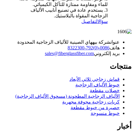
للماء ومقاومة ممتازة للتآكل الكيميائي.
3. يستخدم عادة في تصنيع أنابيب الألياف
الزجاجية المقواة بالبلاستيك.
سؤال
التفاصيل
عنوان
شركة بيههاي الصينية للألياف الزجاجية المحدودة
هاتف
0086-(0)792-8322300
بريد إلكتروني
sales@fiberglassfiber.com
منتجات
قماش زجاجي ثلاثي الأبعاد
خيوط الألياف الزجاجية
خصلات مقطعة
الألياف الزجاجية المطحونة (مسحوق الألياف الزجاجية)
كريات زجاجية مجوفة مجهرية
حصيرة من خيوط مقطعة
خيوط منسوجة
أخبار