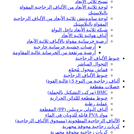
نسيج ثلاثي الأبعاد
لوحة ثلاثية الأبعاد من الألياف الزجاجية المقواة
بالبلاستيك
لوحة ساندويتش ثلاثية الأبعاد من الألياف الزجاجية
المقواة بالبلاستيك
شبكة ثلاثية الأبعاد داخل النواة
ألياف هوائية ثلاثية الأبعاد
أرضية خرسانية مقواة بالألياف ثلاثية الأبعاد
أرضيات خشبية خرسانية خارجية
أرضية مرتفعة من الخرسانة عالية المقاومة
خيوط الألياف الزجاجية
التجوال المباشر
قماش متجول مُجمّع
خيوط الألياف الزجاجية
ألياف زجاجية من النوع S (عالية القوة)
خصلات مقطعة
BMC (مركب التشكيل بالجملة)
خيوط مقطعة لللدائن الحرارية
عملية رطبة
ألياف البولي بروبيلين (PP) المقطعة
مواد PVA قابلة للذوبان في الماء
الألياف الزجاجية المطحونة (مسحوق الألياف الزجاجية)
كريات زجاجية مجوفة مجهرية
كريات زجاجية مجوفة مجهرية