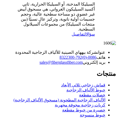
السيليكا المدخنة، أو السيليكا الحرارية، ثاني
أكسيد السيليكون الغرواني، هي مسحوق أبيض
غير عضوي ذو مساحة سطحية عالية، وحجم
جسيمات أولية نانوية، وتركيز عالٍ نسبيًا (بين
منتجات السيليكا) من مجموعات السيلانول
السطحية.
سؤال
التفاصيل
عنوان
شركة بيههاي الصينية للألياف الزجاجية المحدودة
هاتف
0086-(0)792-8322300
بريد إلكتروني
sales@fiberglassfiber.com
منتجات
قماش زجاجي ثلاثي الأبعاد
خيوط الألياف الزجاجية
خصلات مقطعة
الألياف الزجاجية المطحونة (مسحوق الألياف الزجاجية)
كريات زجاجية مجوفة مجهرية
حصيرة من خيوط مقطعة
خيوط منسوجة