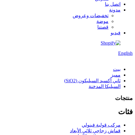
اتصل بنا
مدونة
تخفيضات وعروض
موضة
قصتنا
فيديو
English
بيت
مميز
ثاني أكسيد السيليكون (SiO2)
السيليكا المدخنة
منتجات
فئات
مركب قولبة فينولي
قماش زجاجي ثلاثي الأبعاد