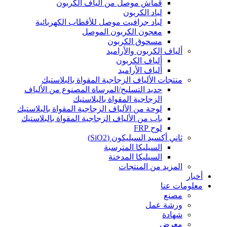
قماش موصل من ألياف الكربون
لباد الكربون
لباد جرافيت موصل للأقطاب الكهربائية
معجون الكربون الموصل
مسحوق الكربون
ألياف الكربون والأراميد
ألياف الكربون
ألياف الأراميد
منتجات الألياف الزجاجية المقواة بالبلاستيك
حديد التسليح/المرساة المصنوع من الألياف
الزجاجية المقواة بالبلاستيك
لوحة من الألياف الزجاجية المقواة بالبلاستيك
باب من الألياف الزجاجية المقواة بالبلاستيك
لوح FRP
ثاني أكسيد السيليكون (SiO2)
السيليكا المترسبة
السيليكا المدخنة
المزيد من المنتجات
أخبار
معلومات عنا
مصنع
ورشة عمل
شهادة
معرض