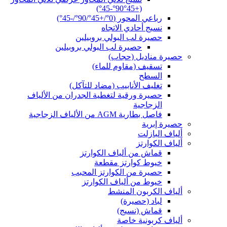
(+45°90°-45°)
رباعي المحور (0°/+45°/90°/-45°)
نسيج أحادي الاتجاه
حصيرة لب البولي بروبيلين
حصيرة لب البولي بروبيلين
حصيرة مناديل (حجاب)
تسقيف (مقاوم للماء)
السطح
تغليف الأنابيب (مضاد للتآكل)
حصيرة ورقية لتغطية الجدران من الألياف
الزجاجية
فاصل بطارية AGM من الألياف الزجاجية
حصيرة إبرية
ألياف البازلت
ألياف الكوارتز
قماش من ألياف الكوارتز
خيوط كوارتز مقطعة
حصيرة من الكوارتز المحبب
خيوط من ألياف الكوارتز
ألياف الكربون المنشط
لباد (حصيرة)
قماش (نسيج)
ألياف كربونية خاصة