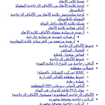
نسيج ثلاثي الأبعاد
لوحة ثلاثية الأبعاد من الألياف الزجاجية المقواة
بالبلاستيك
لوحة ساندويتش ثلاثية الأبعاد من الألياف الزجاجية
المقواة بالبلاستيك
شبكة ثلاثية الأبعاد داخل النواة
ألياف هوائية ثلاثية الأبعاد
أرضية خرسانية مقواة بالألياف ثلاثية الأبعاد
أرضيات خشبية خرسانية خارجية
أرضية مرتفعة من الخرسانة عالية المقاومة
خيوط الألياف الزجاجية
التجوال المباشر
قماش متجول مُجمّع
خيوط الألياف الزجاجية
ألياف زجاجية من النوع S (عالية القوة)
خصلات مقطعة
BMC (مركب التشكيل بالجملة)
خيوط مقطعة لللدائن الحرارية
عملية رطبة
ألياف البولي بروبيلين (PP) المقطعة
مواد PVA قابلة للذوبان في الماء
الألياف الزجاجية المطحونة (مسحوق الألياف الزجاجية)
كريات زجاجية مجوفة مجهرية
كريات زجاجية مجوفة مجهرية