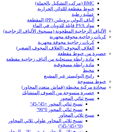
BMC (مركب التشكيل بالجملة)
خيوط مقطعة لللدائن الحرارية
عملية رطبة
ألياف البولي بروبيلين (PP) المقطعة
مواد PVA قابلة للذوبان في الماء
الألياف الزجاجية المطحونة (مسحوق الألياف الزجاجية)
كريات زجاجية مجوفة مجهرية
كريات زجاجية مجوفة مجهرية
الغلاف المجوف (الغلاف المجوف الصغير)
حصيرة من خيوط مقطعة
مادة رابطة مستحلبة من ألياف زجاجية مقطعة
مادة رابطة مسحوقية
مخيط
راتنج البوليستر غير المشبع
خيوط منسوجة
سجادة مركبة مخيطة (قماش متعدد المحاور)
حصيرة منسوجة من الصوف المتشابك
نسيج ثنائي المحور
نسيج ثنائي المحور +45°-45°
نسيج ثنائي المحور 0°90°
نسيج ثلاثي المحاور
نسيج ثلاثي المحاور طولي ثلاثي المحاور
(0°+45°-45°)
نسيج ثلاثي المحاور عرضي ثلاثي المحاور