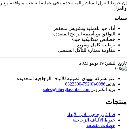
إن خيوط الغزل المباشر المستخدمة في عملية السحب متوافقة مع راتنجا
والعزل.
سمات
أداء جيد للعملية وتشويش منخفض
التوافق مع أنظمة الراتنج المتعددة
خصائص ميكانيكية جيدة
ترطيب كامل وسريع
مقاومة ممتازة للتآكل الحمضي
تاريخ النشر: 19 يونيو 2023
عنوان
شركة بيههاي الصينية للألياف الزجاجية المحدودة
هاتف
0086-(0)792-8322300
بريد إلكتروني
sales@fiberglassfiber.com
منتجات
قماش زجاجي ثلاثي الأبعاد
خيوط الألياف الزجاجية
خصلات مقطعة