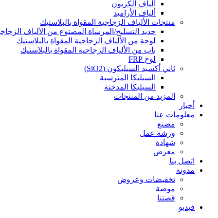
ألياف الكربون
ألياف الأراميد
منتجات الألياف الزجاجية المقواة بالبلاستيك
حديد التسليح/المرساة المصنوع من الألياف الزجاجية
لوحة من الألياف الزجاجية المقواة بالبلاستيك
باب من الألياف الزجاجية المقواة بالبلاستيك
لوح FRP
ثاني أكسيد السيليكون (SiO2)
السيليكا المترسبة
السيليكا المدخنة
المزيد من المنتجات
أخبار
معلومات عنا
مصنع
ورشة عمل
شهادة
معرض
اتصل بنا
مدونة
تخفيضات وعروض
موضة
قصتنا
فيديو