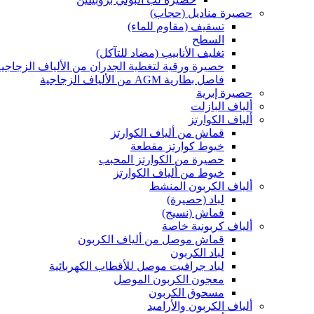
حصيرة مناديل (حجاب)
تسقيف (مقاوم للماء)
السطح
تغليف الأنابيب (مضاد للتآكل)
حصيرة ورقية لتغطية الجدران من الألياف الزجاجية
فاصل بطارية AGM من الألياف الزجاجية
حصيرة إبرية
ألياف البازلت
ألياف الكوارتز
قماش من ألياف الكوارتز
خيوط كوارتز مقطعة
حصيرة من الكوارتز المحبب
خيوط من ألياف الكوارتز
ألياف الكربون المنشط
لباد (حصيرة)
قماش (نسيج)
ألياف كربونية خاصة
قماش موصل من ألياف الكربون
لباد الكربون
لباد جرافيت موصل للأقطاب الكهربائية
معجون الكربون الموصل
مسحوق الكربون
ألياف الكربون والأراميد